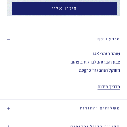
חיזרו אליי
מידע נוסף
טוהר הזהב: 14K
צבע זהב: זהב לבן / זהב צהוב
משקל הזהב (גר'): 2.0gr
מדריך מידות
משלוחים והחזרות
הקנייה ברוגל יהלומים