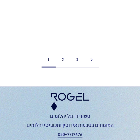
טבעת אירוסין כרמן 2
טבעת לוסיה 1.5 קראט
קראט - זהב צהוב
- זהב לבן
₪33,500
₪50,400
1
2
3
סטודיו רוגל יהלומים
המומחים בטבעות אירוסין ותכשיטי יהלומים
050-7217676