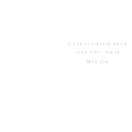
טבעת אירוסין כרמן 1.2
טבעת אירוסין כרמן 1.5
קראט - זהב צהוב
קראט - זהב צהוב
₪33,500
₪25,350