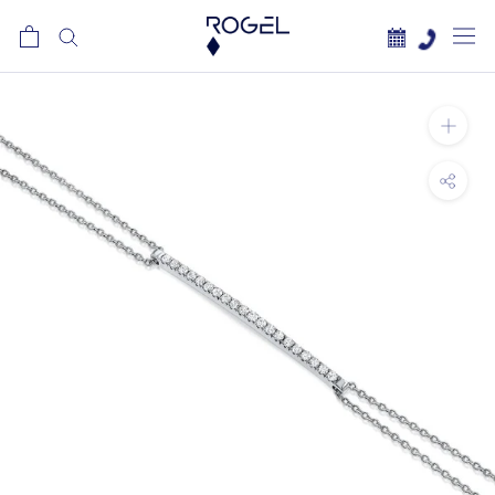
לג
תוכן