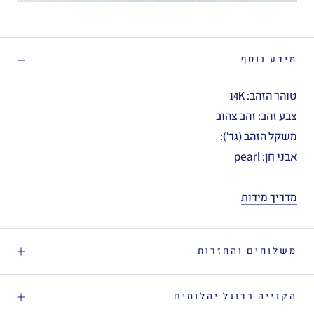
מידע נוסף
טוהר הזהב: 14K
צבע זהב: זהב צהוב
משקל הזהב (גר'):
אבני חן: pearl
מדריך מידות
משלוחים והחזרות
הקנייה ברוגל יהלומים