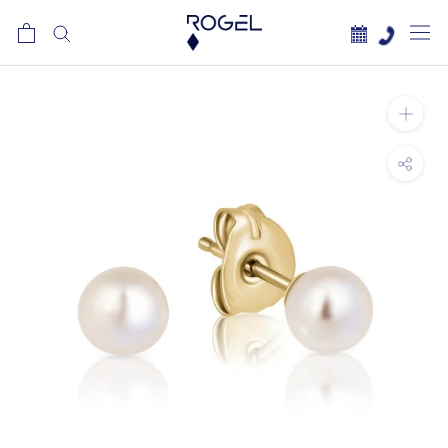
לג
תוכן