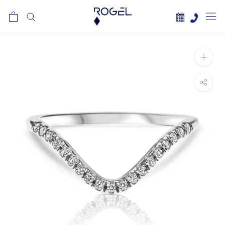
לג
תוכן