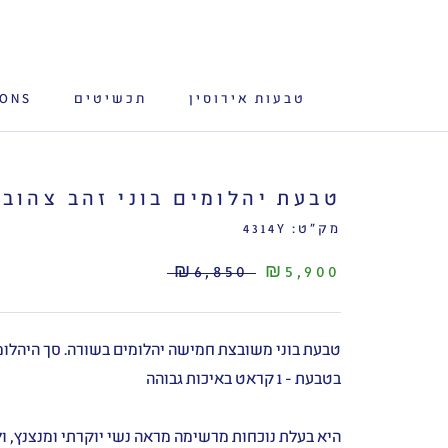
לג
תוכן
טבעות אירוסין
תכשיטים
IONS
טבעת יהלומים בוני זהב צהוב
מק"ט:
4314Y
₪6,850
₪5,900
טבעת בוני משובצת חמישה יהלומים בשורה.
סך היהלומ
בטבעת - 1 קראט באיכות גבוהה
היא בעלת נוכחות מרשימה מראה נשי יוקרתי ומנצנץ, ול