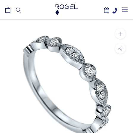
לג
תוכן