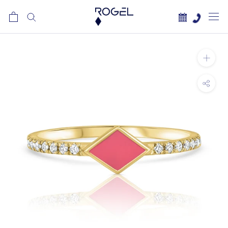
לג
תוכן