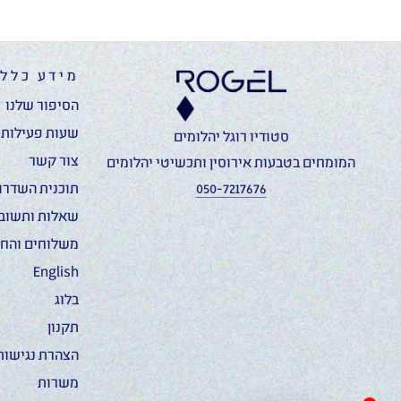
מידע כללי
הסיפור שלנו
שעות פעילות ו
סטודיו רוגל יהלומים
צור קשר
המומחים בטבעות אירוסין ותכשיטי יהלומים
050-7217676
תוכנית השדרוג
שאלות ותשוב
משלוחים והחז
English
בלוג
תקנון
הצהרת נגישות
משרות