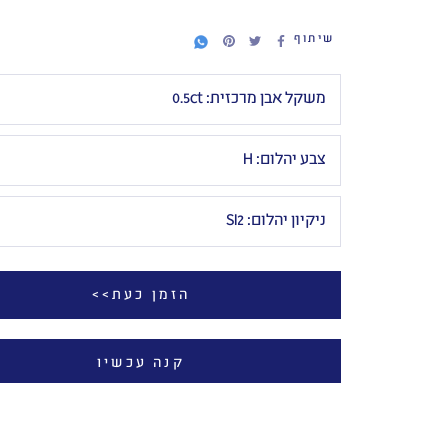
שיתוף
משקל אבן מרכזית:
0.5ct
צבע יהלום:
H
ניקיון יהלום:
SI2
הזמן כעת>>
קנה עכשיו