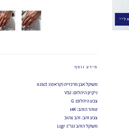
ליי
מידע נוסף
משקל אבן מרכזית (קראט): 0.15ct
ניקיון היהלום: VS2
צבע היהלום: G
טוהר הזהב: 14K
צבע זהב: זהב צהוב
משקל הזהב (גר'): 1.1gr