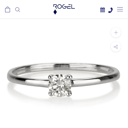
לג
תוכן