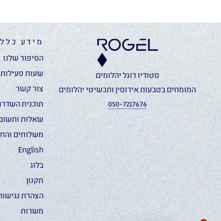
מידע כללי
הסיפור שלנו
שעות פעילות ו
סטודיו רוגל יהלומים
צור קשר
המומחים בטבעות אירוסין ותכשיטי יהלומים
050-7217676
תוכנית השדרוג
שאלות ותשוב
משלוחים והחז
English
בלוג
תקנון
הצהרת נגישות
משרות