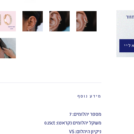
זור
ליי
מידע נוסף
מספר יהלומים: 7
משקל יהלומים (קראט): 0.15ct
ניקיון היהלום: VS