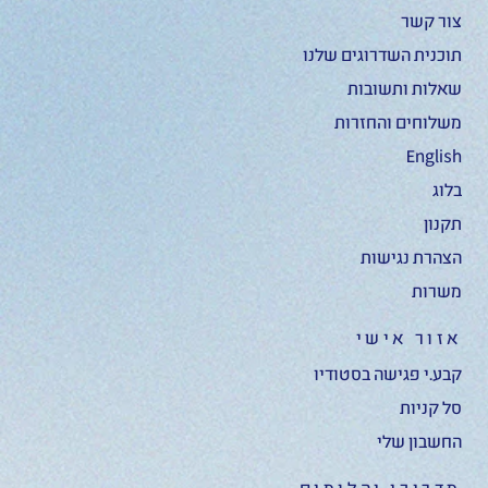
צור קשר
תוכנית השדרוגים שלנו
שאלות ותשובות
משלוחים והחזרות
English
בלוג
תקנון
הצהרת נגישות
משרות
אזור אישי
קבע.י פגישה בסטודיו
סל קניות
החשבון שלי