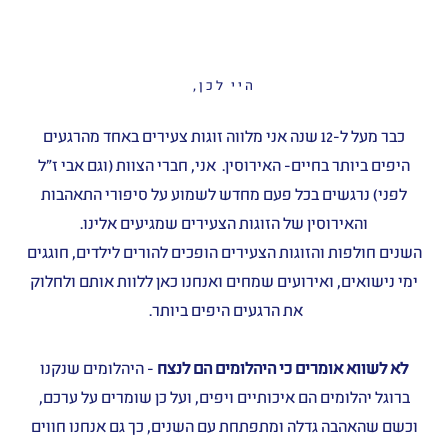
היי לכן,
כבר מעל ל-12 שנה אני מלווה זוגות צעירים באחד מהרגעים
היפים ביותר בחיים- האירוסין. אני, חברי הצוות (וגם אבי ז״ל
לפני) נרגשים בכל פעם מחדש לשמוע על סיפורי התאהבות
והאירוסין של הזוגות הצעירים שמגיעים אלינו.
השנים חולפות והזוגות הצעירים הופכים להורים לילדים, חוגגים
ימי נישואים, ואירועים שמחים ואנחנו כאן ללוות אותם ולחלוק
את הרגעים היפים ביותר.
לא לשווא אומרים כי היהלומים הם לנצח
- היהלומים שנקנו
ברוגל יהלומים הם איכותיים ויפים, ועל כן שומרים על ערכם,
וכשם שהאהבה גדלה ומתפתחת עם השנים, כך גם אנחנו חווים