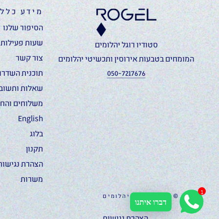
מידע כללי
הסיפור שלנו
שעות פעילות ו
סטודיו רוגל יהלומים
צור קשר
המומחים בטבעות אירוסין ותכשיטי יהלומים
050-7217676
תוכנית השדרוג
שאלות ותשוב
משלוחים והחז
English
בלוג
תקנון
הצהרת נגישות
משרות
1
© סטודיו רוגל יהלומים
דברו איתנו
הצהרת נגישות