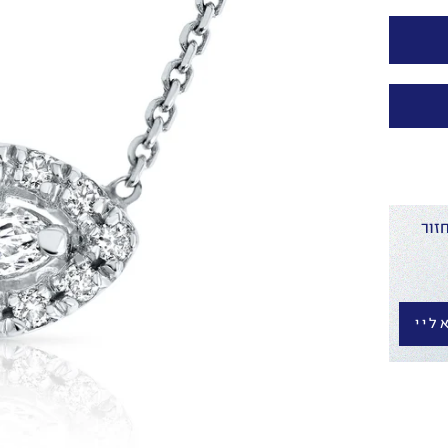
זור
ליי