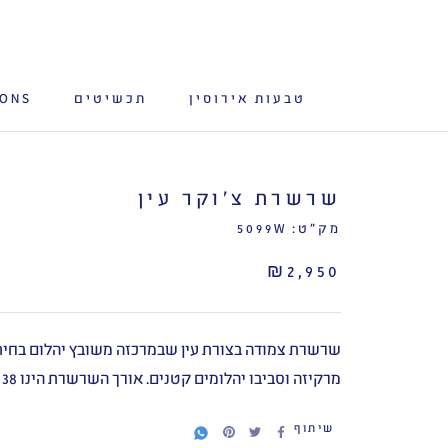
לג
תוכן
טבעות אירוסין
תכשיטים
IONS
שרשרת צ׳וקר עין
מק"ט:
5099W
₪2,950
שרשרת צמודה בצורת עין שבמרכזה משובץ יהלום בחית
מרקיזה וסביבו יהלומים קטנים. אורך השרשרת הינו 38 ס״מ.
שיתוף