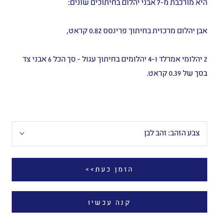
היא
מורכבת
מ
-7
אבני
יהלום
בחיתוכים
שונים
:
אבן
יהלום
מרכזית
בחיתוך
פרינסס
0.82
קראט
,
2
יהלומי
אמרלד
ו
-4
יהלומים
בחיתוך
עגול
-
סך
הכל
6
אבני
צד
בסך
של
0.39
קראט
.
צבע הזהב:
זהב לבן
הזמן כעת>>
קנה עכשיו