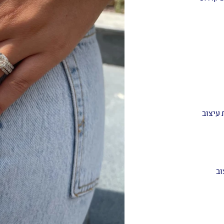
 עיצוב
וב