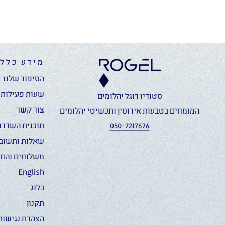
מידע כללי
הסיפור שלנו
שעות פעילות ו
סטודיו רוגל יהלומים
צור קשר
המומחים בטבעות אירוסין ותכשיטי יהלומים
050-7217676
תוכנית השדרוג
שאלות ותשוב
משלוחים והחז
English
בלוג
תקנון
הצהרת נגישות