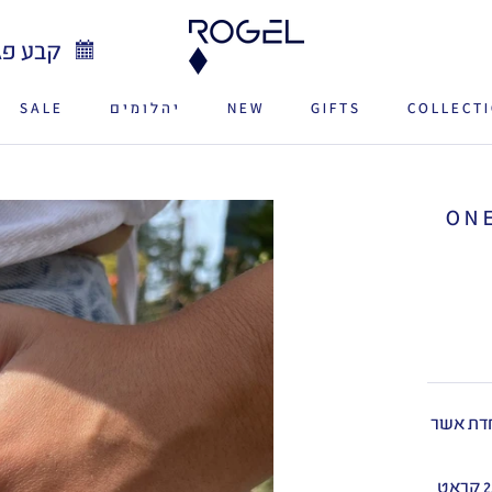
קבע פג
COLLECT
GIFTS
NEW
יהלומים
SALE
SALE
NEW
ט ONE OF A
חדת אשר
היהלום הנבחר הוא יהלום בחיתוך קושון , משקלו הוא 2.2 קראט