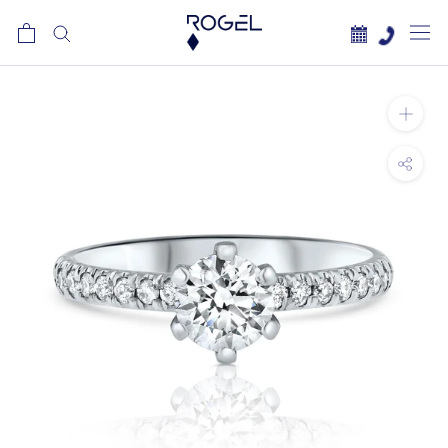
לג
תוכן