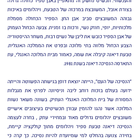
והעכשווי. תכשיט נחשק זה מתאפיין באבן ספיר כחולה גדולה
בצורת אובל, המשובצת במרכזה של הטבעת, ויהלומים באיכות
גבוהה המשובצים סביב אבן החן. הספיר הכחולה מסמלת
מלכותיות, יופי, חוזק נשי, ורכות בו זמנית.
צבעה הכחול העמוק
של אבן הספיר כובש את ליבן של נשים רבות, משחר ההיסטוריה
הצבע הכחול מלווה בתי מלוכה ובפרט את הממלכה האנגלית.
טבעת דיאנה קיבלה את שמה, כאמור מבית המלוכה האנגלי, עת
התארסה הנסיכה דיאנה בשנת 1981.
"הנסיכה של העם", הייתה יוצאת דופן בגישתה הפשוטה והייתה
ידועה בעולם בזכות רוחב ליבה וניסיונה לפרוץ את מגבלות
המסורת של בית המלוכה האנגלי העתיק. בשונה משאר נשות
המלוכה אשר נהגו להזמין עבורן תכשיטים בעיצובים אישיים
משובצים יהלומים גדולים מאוד ובמחירי עתק , בחרה לעצמה
הנסיכה דיאנה טבעת ספיר ויהלומים מתוך קולקציה קיימת,
בחירה צנועה בהחלט למי שמיועדת להיות נסיכה. כך קרה כי