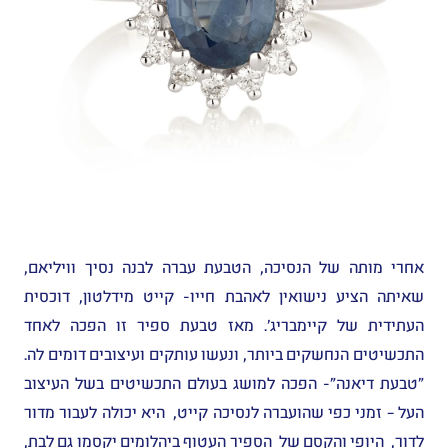
אחרי מותה של הנסיכה, הטבעת עברה לבנה נסיך וויליאם,
שאיתה הציע נישואין לאהבת חייו- קייט מידלטון, דוכסית
העתידית של קיימבריג'. מאז טבעת ספיר זו הפכה לאחד
התכשיטים הנחשקים ביותר, ונעשו עותקים ועיצובים דומים לה.
"טבעת דיאנה"- הפכה למושג בעולם התכשיטים בשל העיצוב
העל – זמני כפי שהועברה לנסיכה קייט, היא יכולה לעבור מדור
לדור, היופי והקסם של הספיר העטוף ביהלומים יקסמו גם לבת,